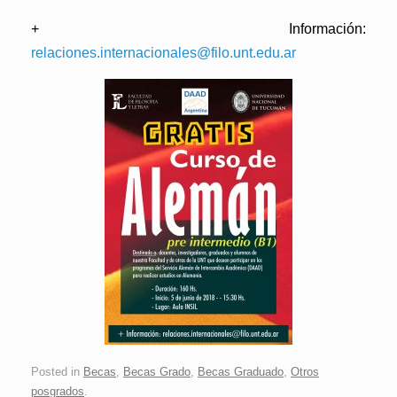
+ Información:
relaciones.internacionales@filo.unt.edu.ar
Posted in
Becas
,
Becas Grado
,
Becas Graduado
,
Otros
posgrados
.