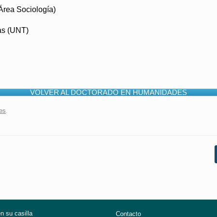
rea Sociología)
ras (UNT)
VOLVER AL DOCTORADO EN HUMANIDADES
es
.
en su casilla
Contacto