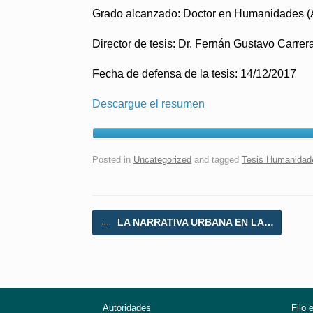
Grado alcanzado: Doctor en Humanidades (Á
Director de tesis: Dr. Fernán Gustavo Carre
Fecha de defensa de la tesis: 14/12/2017
Descargue el resumen
Posted in
Uncategorized
and tagged
Tesis Humanidad
Post navigation
←
LA NARRATIVA URBANA EN LA…
Autoridades
Filo 