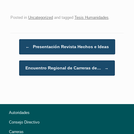
Posted in
Uncategorized
and tagged
Tesis Humanidades
.
Post navigation
←
Presentación Revista Hechos e Ideas
Encuentro Regional de Carreras de…
→
Autoridades
Consejo Directivo
Carreras