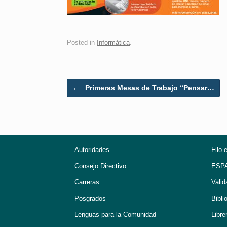
Posted in
Informática
.
Post navigation
←
Primeras Mesas de Trabajo “Pensar…
Autoridades
Filo 
Consejo Directivo
ESP
Carreras
Valid
Posgrados
Bibli
Lenguas para la Comunidad
Libre