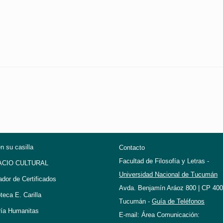
en su casilla
Contacto
Facultad de Filosofía y Letras -
ACIO CULTURAL
Universidad Nacional de Tucumán
ador de Certificados
Avda. Benjamín Aráoz 800 | CP 400
oteca E. Carilla
Tucumán -
Guía de Teléfonos
ría Humanitas
E-mail: Área Comunicación: