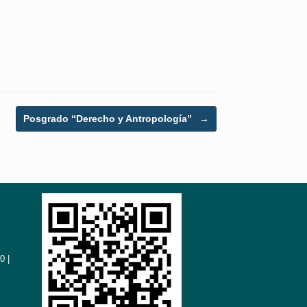
Posgrado “Derecho y Antropología”
→
0 |