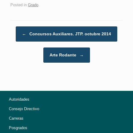
Posted in
Grado
.
Post navigation
←
Concursos Auxiliares. JTP. octubre 2014
Arte Rodante
→
Autoridades
Consejo Directivo
Carreras
Posgrados