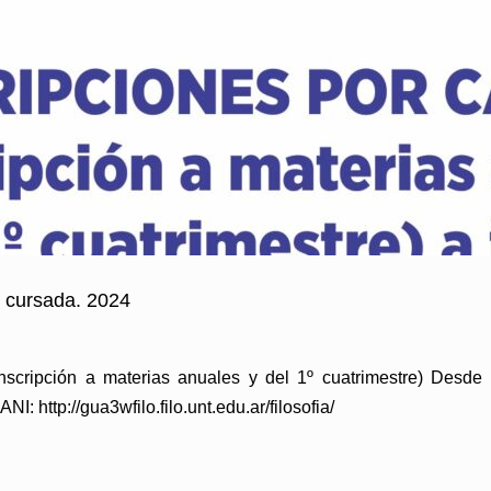
n cursada. 2024
ción a materias anuales y del 1º cuatrimestre) Desde e
: http://gua3wfilo.filo.unt.edu.ar/filosofia/