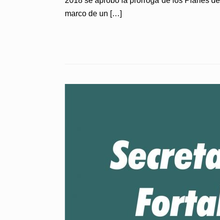
2018 se aprobó la prórroga de los Planes de
marco de un […]