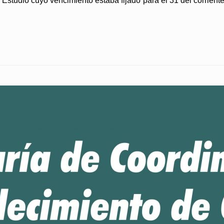
 Estudio cuyo vencimiento estaba fijado para el 31 del corrient