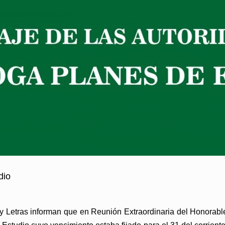
dio
 y Letras informan que en Reunión Extraordinaria del Honorab