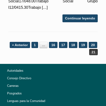
Social17/048.00Trabajo Social Grupo
I12/0415.30Trabajo […]
Continuar leyendo
Post navigation
« Anterior
1
…
16
17
18
19
20
21
Autoridades
Consejo Directivo
Carreras
Posgrados
Lenguas para la Comunidad