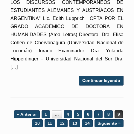
LOS DISCURSOS CONTEMPORÁNEOS DE
ESTUDIANTES ALEMANES Y AUSTRÍACOS EN
ARGENTINA” Lic. Edith Lupprich OPTA POR EL
GRADO ACADÉMICO DE DOCTORA EN
HUMANIDADES (Área Letras) Directora: Dra. Elisa
Cohen de Chervonagura (Universidad Nacional de
Tucumán) Jurado Examinador: Dra. Yolanda
Hipperdinger – Universidad Nacional del Sur Dra.
[…]
Continuar leyendo
Post navigation
« Anterior
1
…
4
5
6
7
8
9
10
11
12
13
14
Siguiente »