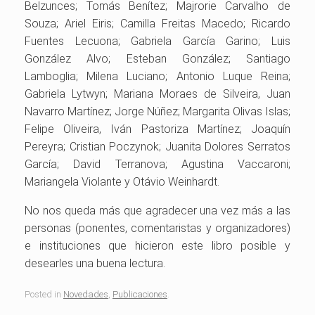
Belzunces; Tomás Benítez; Majrorie Carvalho de
Souza; Ariel Eiris; Camilla Freitas Macedo; Ricardo
Fuentes Lecuona; Gabriela García Garino; Luis
González Alvo; Esteban González; Santiago
Lamboglia; Milena Luciano; Antonio Luque Reina;
Gabriela Lytwyn; Mariana Moraes de Silveira, Juan
Navarro Martínez; Jorge Núñez; Margarita Olivas Islas;
Felipe Oliveira, Iván Pastoriza Martínez; Joaquín
Pereyra; Cristian Poczynok; Juanita Dolores Serratos
García; David Terranova; Agustina Vaccaroni;
Mariangela Violante y Otávio Weinhardt.
No nos queda más que agradecer una vez más a las
personas (ponentes, comentaristas y organizadores)
e instituciones que hicieron este libro posible y
desearles una buena lectura.
Posted in
Novedades
,
Publicaciones
.