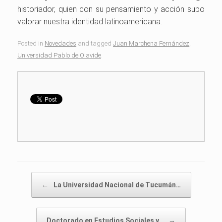
historiador, quien con su pensamiento y acción supo
valorar nuestra identidad latinoamericana.
Posted in
Novedades
and tagged
Juan Marchena Fernández
,
Universidad Pablo de Olavide
.
Post navigation
←
La Universidad Nacional de Tucumán…
Doctorado en Estudios Sociales y…
→