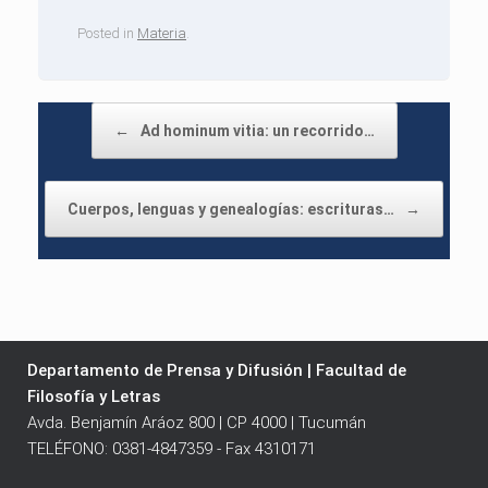
Posted in
Materia
.
Post navigation
←
Ad hominum vitia: un recorrido…
Cuerpos, lenguas y genealogías: escrituras…
→
Departamento de Prensa y Difusión | Facultad de
Filosofía y Letras
Avda. Benjamín Aráoz 800 | CP 4000 | Tucumán
TELÉFONO: 0381-4847359 - Fax 4310171