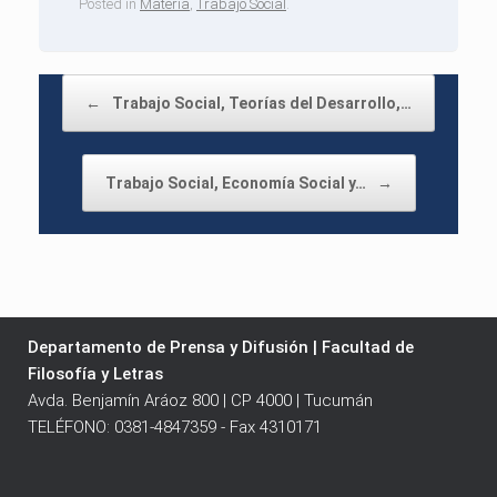
Posted in
Materia
,
Trabajo Social
.
Post navigation
←
Trabajo Social, Teorías del Desarrollo,…
Trabajo Social, Economía Social y…
→
Departamento de Prensa y Difusión | Facultad de
Filosofía y Letras
Avda. Benjamín Aráoz 800 | CP 4000 | Tucumán
TELÉFONO: 0381-4847359 - Fax 4310171