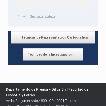
Posted in
Geografía
,
Materia
.
Post navigation
←
Técnicas de Representación Cartográfica II
Técnicas de la Investigación
→
Departamento de Prensa y Difusión | Facultad de
Filosofía y Letras
Avda. Benjamín Aráoz 800 | CP 4000 | Tucumán