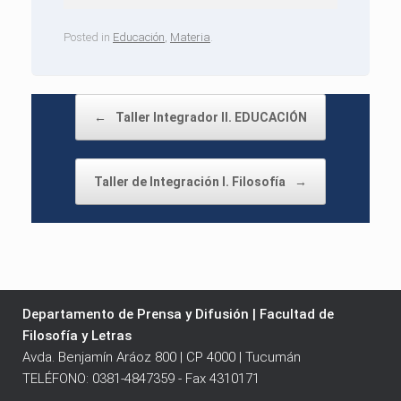
Posted in
Educación
,
Materia
.
Post navigation
←
Taller Integrador II. EDUCACIÓN
Taller de Integración I. Filosofía
→
Departamento de Prensa y Difusión | Facultad de
Filosofía y Letras
Avda. Benjamín Aráoz 800 | CP 4000 | Tucumán
TELÉFONO: 0381-4847359 - Fax 4310171