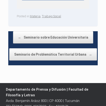
Posted in
Materia
,
Trabajo Social
.
Post navigation
←
Seminario sobre Educación Universitaria
Seminario de Problemática Territorial Urbana
→
Departamento de Prensa y Difusión | Facultad de
Filosofía y Letras
Avda. Benjamín Aráoz 800 | CP 4000 | Tucumán