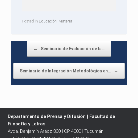
Posted in
Educación
,
Materia
.
Post navigation
←
Seminario de Evaluación de la…
Seminario de Integración Metodológica en…
→
Departamento de Prensa y Difusión | Facultad de
Filosofía y Letras
Avda. Benjamín Aráoz 800 | CP 4000 | Tucumán