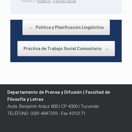
Posted in
Materia
,
Trabajo Social
.
Post navigation
←
Política y Planificación Lingüística
Práctica de Trabajo Social Comunitario
→
Departamento de Prensa y Difusión | Facultad de
Filosofía y Letras
Avda. Benjamín Aráoz 800 | CP 4000 | Tucumán
TELÉFONO: 0381-4847359 - Fax 4310171