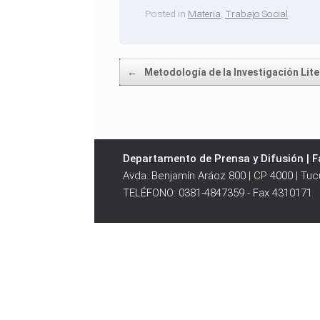
Posted in
Materia
,
Trabajo Social
.
Post navigation
←
Metodología de la Investigación Lite
Departamento de Prensa y Difusión | Fa
Avda. Benjamín Aráoz 800 | CP 4000 | Tu
TELÉFONO: 0381-4847359 - Fax 4310171