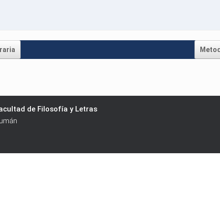
raria
Metod
cultad de Filosofía y Letras
cumán