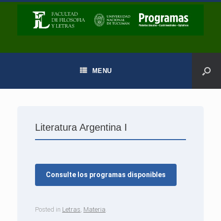
MENU
Literatura Argentina I
Consulte los programas disponibles
Posted in
Letras
,
Materia
.