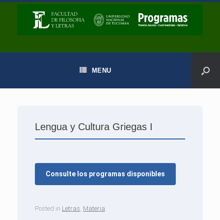
MENU
Lengua y Cultura Griegas I
Consulte los programas disponibles
Posted in
Letras
,
Materia
.