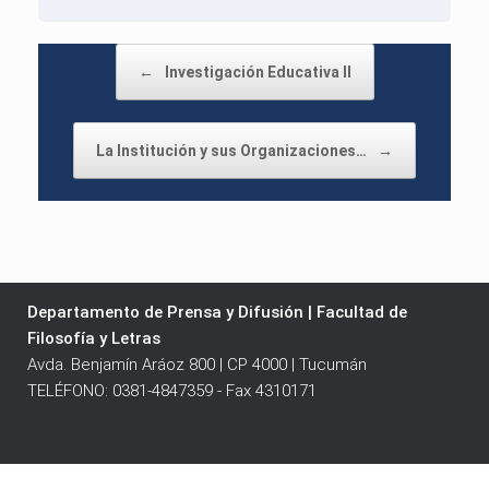
Post navigation
←
Investigación Educativa II
La Institución y sus Organizaciones…
→
Departamento de Prensa y Difusión | Facultad de
Filosofía y Letras
Avda. Benjamín Aráoz 800 | CP 4000 | Tucumán
TELÉFONO: 0381-4847359 - Fax 4310171