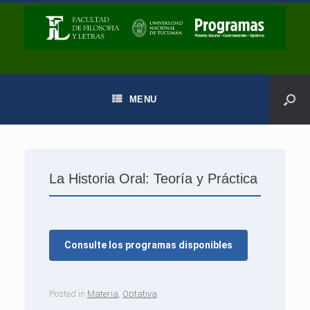
MENU
La Historia Oral: Teoría y Práctica
Consulte los programas disponibles
Posted in
Materia
,
Optativa
.