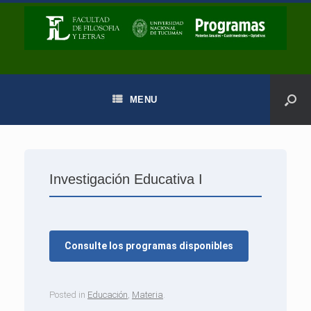
MENU
Investigación Educativa I
Consulte los programas disponibles
Posted in
Educación
,
Materia
.