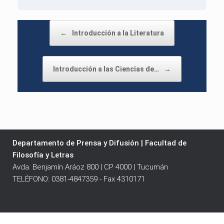
Post navigation
←
Introducción a la Literatura
Introducción a las Ciencias de…
→
Departamento de Prensa y Difusión | Facultad de
Filosofía y Letras
Avda. Benjamín Aráoz 800 | CP 4000 | Tucumán
TELÉFONO: 0381-4847359 - Fax 4310171