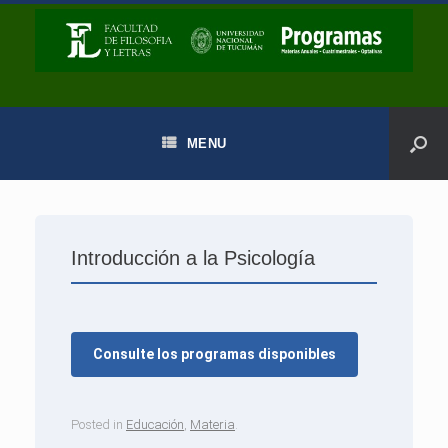
MENU
Introducción a la Psicología
Consulte los programas disponibles
Posted in
Educación
,
Materia
.