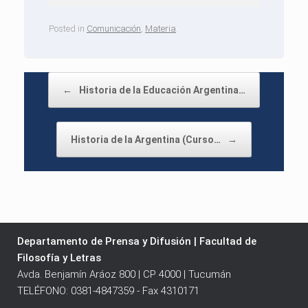
Posted in
Comunicación
,
Materia
.
Post navigation
←
Historia de la Educación Argentina…
Historia de la Argentina (Curso…
→
Departamento de Prensa y Difusión | Facultad de
Filosofía y Letras
Avda. Benjamín Aráoz 800 | CP 4000 | Tucumán
TELÉFONO: 0381-4847359 - Fax 4310171