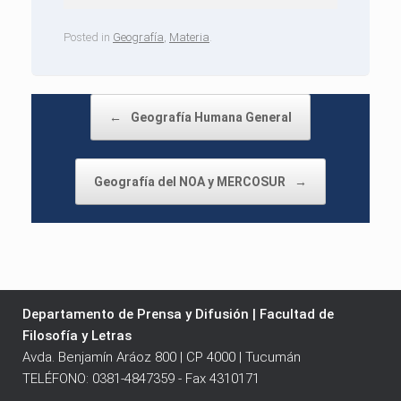
Posted in
Geografía
,
Materia
.
Post navigation
←
Geografía Humana General
Geografía del NOA y MERCOSUR
→
Departamento de Prensa y Difusión | Facultad de
Filosofía y Letras
Avda. Benjamín Aráoz 800 | CP 4000 | Tucumán
TELÉFONO: 0381-4847359 - Fax 4310171