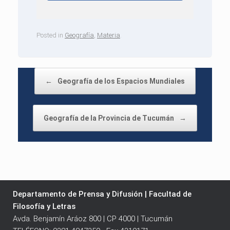
Posted in
Geografía
,
Materia
.
Post navigation
←
Geografía de los Espacios Mundiales
Geografía de la Provincia de Tucumán
→
Departamento de Prensa y Difusión | Facultad de
Filosofía y Letras
Avda. Benjamín Aráoz 800 | CP 4000 | Tucumán