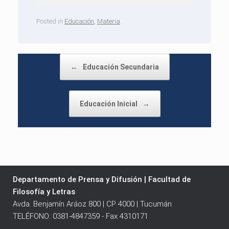
Posted in
Educación
,
Materia
.
Post navigation
←
Educación Secundaria
Educación Inicial
→
Departamento de Prensa y Difusión | Facultad de
Filosofía y Letras
Avda. Benjamín Aráoz 800 | CP 4000 | Tucumán
TELÉFONO: 0381-4847359 - Fax 4310171