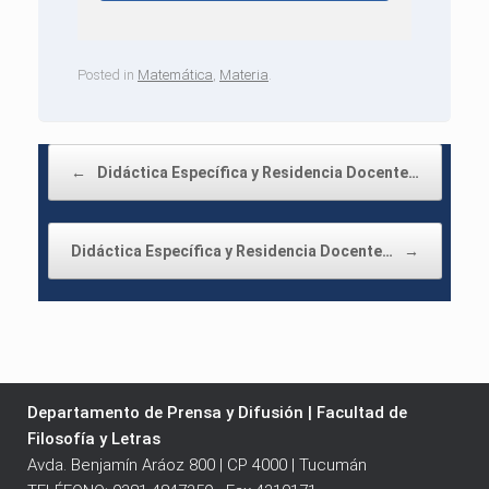
Posted in
Matemática
,
Materia
.
Post navigation
←
Didáctica Específica y Residencia Docente…
Didáctica Específica y Residencia Docente…
→
Departamento de Prensa y Difusión | Facultad de
Filosofía y Letras
Avda. Benjamín Aráoz 800 | CP 4000 | Tucumán