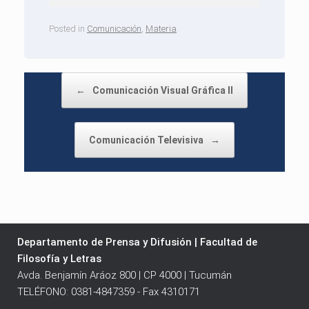
Posted in
Comunicación
,
Materia
.
Post navigation
←
Comunicación Visual Gráfica II
Comunicación Televisiva
→
Departamento de Prensa y Difusión | Facultad de
Filosofía y Letras
Avda. Benjamín Aráoz 800 | CP 4000 | Tucumán
TELÉFONO: 0381-4847359 - Fax 4310171