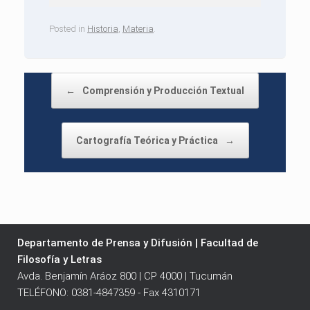
Posted in
Historia
,
Materia
.
Post navigation
←
Comprensión y Producción Textual
Cartografía Teórica y Práctica
→
Departamento de Prensa y Difusión | Facultad de
Filosofía y Letras
Avda. Benjamín Aráoz 800 | CP 4000 | Tucumán
TELÉFONO: 0381-4847359 - Fax 4310171