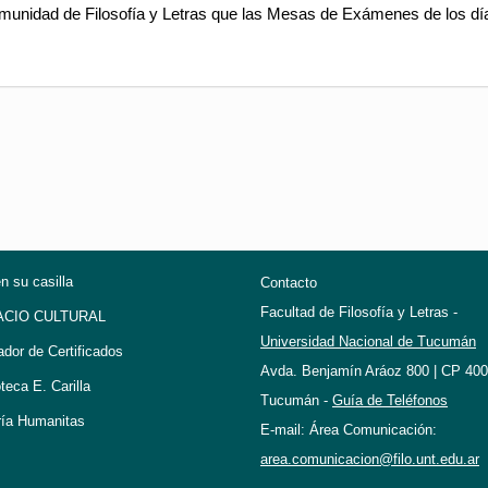
ad de Filosofía y Letras que las Mesas de Exámenes de los días
en su casilla
Contacto
Facultad de Filosofía y Letras -
ACIO CULTURAL
Universidad Nacional de Tucumán
ador de Certificados
Avda. Benjamín Aráoz 800 | CP 400
oteca E. Carilla
Tucumán -
Guía de Teléfonos
ría Humanitas
E-mail: Área Comunicación:
area.comunicacion@filo.unt.edu.ar