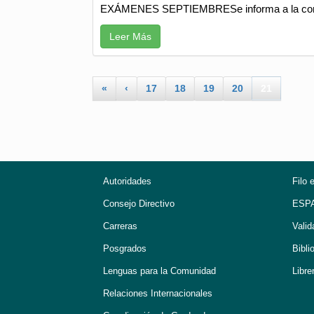
EXÁMENES SEPTIEMBRESe informa a la comunid
Leer Más
«
‹
17
18
19
20
21
Autoridades
Filo 
Consejo Directivo
ESP
Carreras
Valid
Posgrados
Bibli
Lenguas para la Comunidad
Libre
Relaciones Internacionales