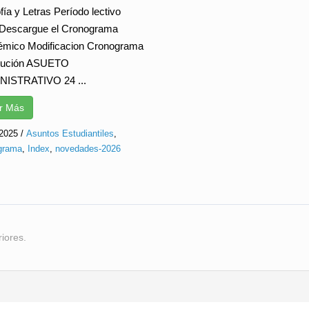
fía y Letras Período lectivo
Descargue el Cronograma
mico Modificacion Cronograma
lución ASUETO
NISTRATIVO 24 ...
r Más
2025
/
Asuntos Estudiantiles
,
grama
,
Index
,
novedades-2026
iores.